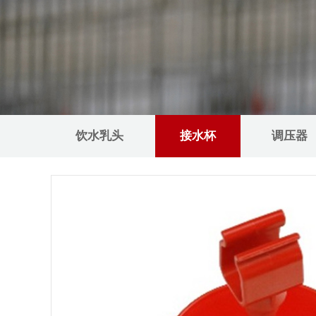
饮水乳头
接水杯
调压器