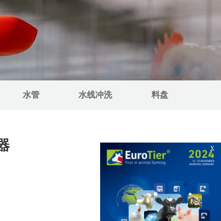
水管
水线冲洗
料盘
器
X